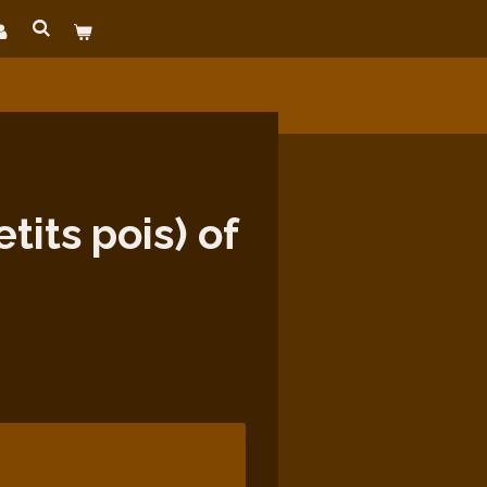
:
its pois) of