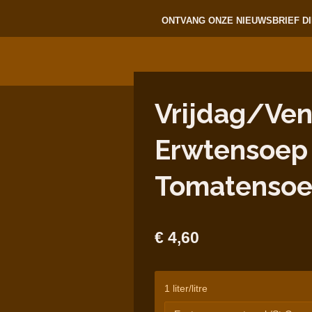
ONTVANG ONZE NIEUWSBRIEF DI
Vrijdag/Vend
Erwtensoep 
Tomatenso
€ 4,60
1 liter/litre