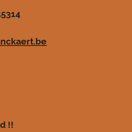
55314
nckaert.be
d !!