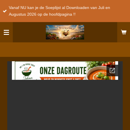
Ga
Vanaf NU kan je de Soeplijst al Downloaden van Juli en
direct
Augustus 2026 op de hoofdpagina !!
naar
de
hoofdinhoud