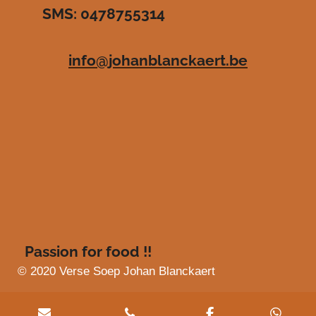
SMS: 0478755314
.
e
e
e
e
4
n
n
n
n
8
info@johanblanckaert.be
3
6
3
6
3
6
3
6
3
6
4
s
Passion for food !!
t
e
© 2020 Verse Soep Johan Blanckaert
r
r