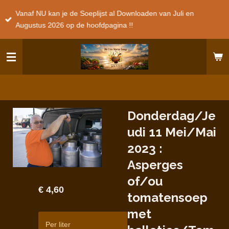
Ga
Vanaf NU kan je de Soeplijst al Downloaden van Juli en
direct
Augustus 2026 op de hoofdpagina !!
naar
de
hoofdinhoud
Donderdag/Je
udi 11 Mei/Mai
2023 :
Asperges
of/ou
€ 4,60
tomatensoep
met
Per liter