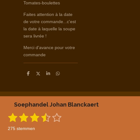
Tomates-boulettes
Faites attention à la date
de votre commande...c'est
la date à laquelle la soupe
sera livrée !
Merci d'avance pour votre
commande
D
D
S
D
e
e
h
e
l
e
a
l
e
l
r
e
n
e
n
Soephandel Johan Blanckaert
1
2
3
4
5
S
R
t
a
s
s
s
s
s
e
275 stemmen
m
t
t
t
t
t
t
m
i