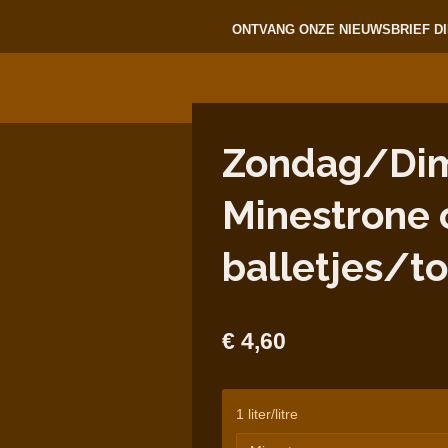
ONTVANG ONZE NIEUWSBRIEF DI
Zondag/Dima
Minestrone
balletjes/t
€ 4,60
1 liter/litre