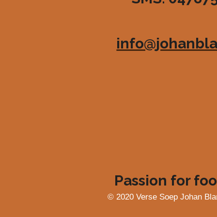
6
3
6
info@johanbla
3
6
3
6
3
6
4
s
t
e
r
r
e
Passion for foo
n
© 2020 Verse Soep Johan Bla