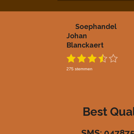
n
e
Soephandel
Johan
Blanckaert
1
2
3
4
5
S
R
t
a
s
s
s
s
s
e
275 stemmen
m
t
t
t
t
t
t
m
i
e
e
e
e
e
e
n
n
g
r
r
r
r
r
:
r
r
r
r
3
Best Quali
.
e
e
e
e
4
n
n
n
n
8
SMS: 04787
3