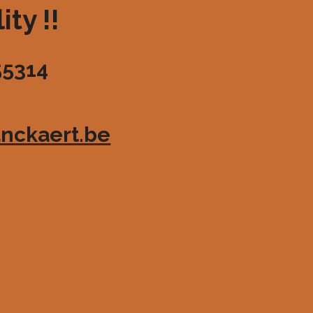
ty !!
55314
nckaert.be