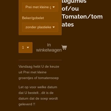
légumes
of/ou
Tomaten/tom
Beker/gobelet
ates
In
winkelwagen
Vandaag hebt U de keuze
uit Prei met kleine
groentjes of tomatensoep
Let op voor welke datum
dat U bestelt...dit is de
datum dat de soep wordt
geleverd !!