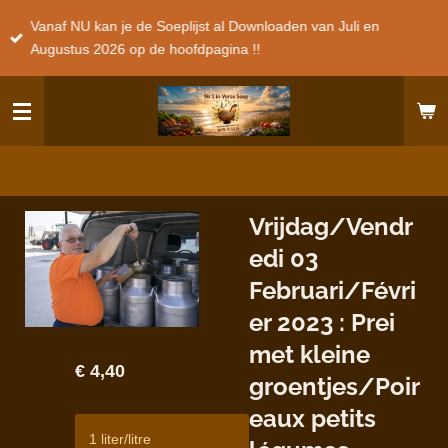
Ga
Vanaf NU kan je de Soeplijst al Downloaden van Juli en
direct
Augustus 2026 op de hoofdpagina !!
naar
de
hoofdinhoud
Vrijdag/Vendr
edi 03
Februari/Févri
er 2023 : Prei
met kleine
€ 4,40
groentjes/Poir
eaux petits
1 liter/litre