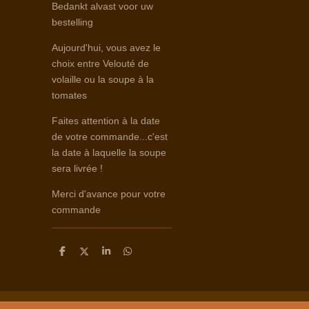
Bedankt alvast voor uw
bestelling
Aujourd'hui, vous avez le
choix entre Velouté de
volaille ou la soupe à la
tomates
Faites attention à la date
de votre commande...c'est
la date à laquelle la soupe
sera livrée !
Merci d'avance pour votre
commande
D
D
S
D
e
e
h
e
l
e
a
l
e
l
r
e
n
e
n