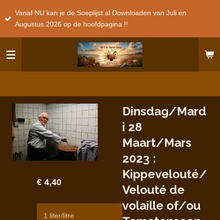
Ga
Vanaf NU kan je de Soeplijst al Downloaden van Juli en
direct
Augustus 2026 op de hoofdpagina !!
naar
de
hoofdinhoud
Dinsdag/Mard
i 28
Maart/Mars
2023 :
Kippevelouté/
€ 4,40
Velouté de
volaille of/ou
1 liter/litre