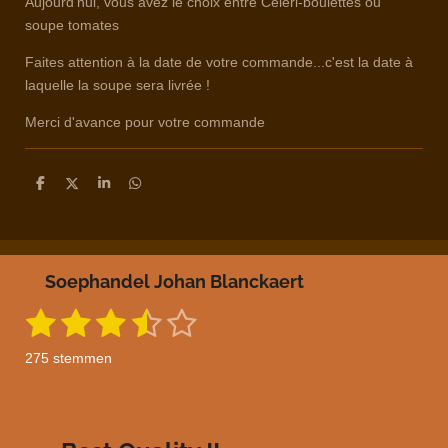
Aujourd'hui, vous avez le choix entre Céleri-boulettes ou
soupe tomates
Faites attention à la date de votre commande...c'est la date à
laquelle la soupe sera livrée !
Merci d'avance pour votre commande
D
D
S
D
e
e
h
e
l
e
a
l
e
l
r
e
n
e
n
Soephandel Johan Blanckaert
1
2
3
4
5
S
R
t
a
s
s
s
s
s
e
275 stemmen
m
t
t
t
t
t
t
m
i
e
e
e
e
e
e
n
n
g