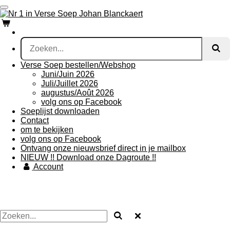
Ga
direct
naar
de
hoofdinhoud
Verse Soep bestellen/Webshop
Juni/Juin 2026
Juli/Juillet 2026
augustus/Août 2026
volg ons op Facebook
Soeplijst downloaden
Contact
om te bekijken
volg ons op Facebook
Ontvang onze nieuwsbrief direct in je mailbox
NIEUW !! Download onze Dagroute !!
Account