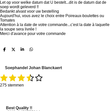
Let op voor welke datum dat U bestelt...dit is de datum dat de
soep wordt geleverd !!
Bedankt alvast voor uw bestelling
Aujourd'hui, vous avez le choix entre Poireaux-boulettes ou
Tomates
Attention à la date de votre commande...c'est la date à laquelle
la soupe sera livrée !
Merci d'avance pour votre commande
D
D
S
D
e
e
h
e
l
e
a
l
e
l
r
e
n
e
n
Soephandel Johan Blanckaert
1
2
3
4
5
R
S
a
t
s
s
s
s
s
t
e
275 stemmen
i
m
t
t
t
t
t
n
m
g
e
e
e
e
e
e
:
n
3
r
r
r
r
r
Best Quality !!