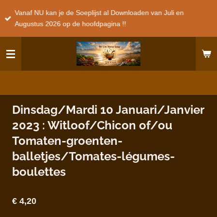
Ga
Vanaf NU kan je de Soeplijst al Downloaden van Juli en
direct
Augustus 2026 op de hoofdpagina !!
naar
de
hoofdinhoud
Dinsdag/Mardi 10 Januari/Janvier
2023 : Witloof/Chicon of/ou
Tomaten-groenten-
balletjes/Tomates-légumes-
boulettes
€ 4,20