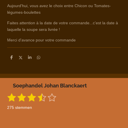
Aujourd'hui, vous avez le choix entre Chicon ou Tomates-
légumes-boulettes
Faites attention à la date de votre commande...c'est la date à
laquelle la soupe sera livrée !
Merci d'avance pour votre commande
D
D
S
D
e
e
h
e
l
e
a
l
e
l
r
e
n
e
n
Soephandel Johan Blanckaert
1
2
3
4
5
S
R
t
a
s
s
s
s
s
e
275 stemmen
m
t
t
t
t
t
t
m
i
e
e
e
e
e
e
n
n