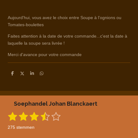
Aujourd'hui, vous avez le choix entre Soupe à l'ognions ou
Tomates-boulettes
Faites attention à la date de votre commande...c'est la date à
laquelle la soupe sera livrée !
Merci d'avance pour votre commande
D
D
S
D
e
e
h
e
l
e
a
l
e
l
r
e
n
e
n
Soephandel Johan Blanckaert
1
2
3
4
5
S
R
t
a
s
s
s
s
s
e
275 stemmen
m
t
t
t
t
t
t
m
i