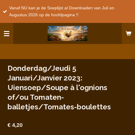
Ga
Vanaf NU kan je de Soeplijst al Downloaden van Juli en
direct
Augustus 2026 op de hoofdpagina !!
naar
de
hoofdinhoud
Donderdag/Jeudi 5
Januari/Janvier 2023:
Uiensoep/Soupe à l'ognions
of/ou Tomaten-
balletjes/Tomates-boulettes
€ 4,20