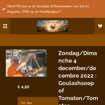
Ga
Vanaf NU kan je de Soeplijst al Downloaden van Juli en
direct
Augustus 2026 op de hoofdpagina !!
naar
de
hoofdinhoud
Zondag/Dima
nche 4
december/de
cembre 2022 :
Goulashsoep
€ 4,80
of
Tomaten/Tom
Per liter