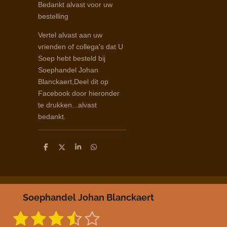
Bedankt alvast voor uw
bestelling
Vertel alvast aan uw
vrienden of collega's dat U
Soep hebt besteld bij
Soephandel Johan
Blanckaert,Deel dit op
Facebook door hieronder
te drukken...alvast
bedankt.
D
D
S
D
e
e
h
e
l
e
a
l
e
l
r
e
n
e
n
Soephandel Johan Blanckaert
1
2
3
4
5
S
R
t