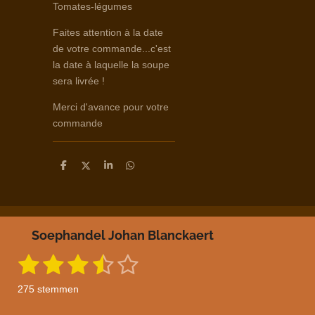
Tomates-légumes
Faites attention à la date
de votre commande...c'est
la date à laquelle la soupe
sera livrée !
Merci d'avance pour votre
commande
D
D
S
D
e
e
h
e
l
e
a
l
e
l
r
e
n
e
n
Soephandel Johan Blanckaert
1
2
3
4
5
S
R
t
a
s
s
s
s
s
e
275 stemmen
m
t
t
t
t
t
t
m
i