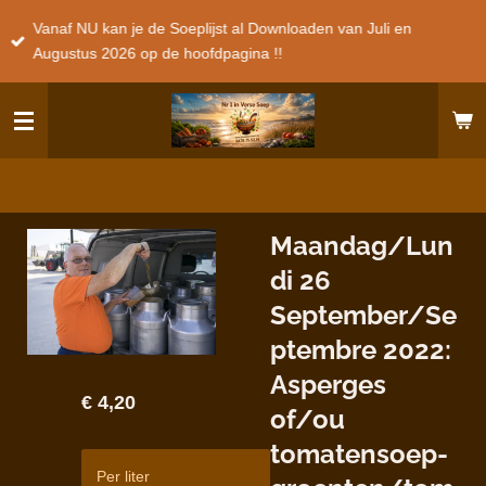
Ga
Vanaf NU kan je de Soeplijst al Downloaden van Juli en
direct
Augustus 2026 op de hoofdpagina !!
naar
de
hoofdinhoud
Maandag/Lun
di 26
September/Se
ptembre 2022:
Asperges
€ 4,20
of/ou
tomatensoep-
Per liter