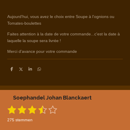
Aujourd'hui, vous avez le choix entre Soupe à l'ognions ou
Tomates-boulettes
Faites attention à la date de votre commande...c'est la date à
laquelle la soupe sera livrée !
Merci d'avance pour votre commande
D
D
S
D
e
e
h
e
l
e
a
l
e
l
r
e
n
e
n
Soephandel Johan Blanckaert
1
2
3
4
5
S
R
t
a
s
s
s
s
s
e
275 stemmen
m
t
t
t
t
t
t
m
i