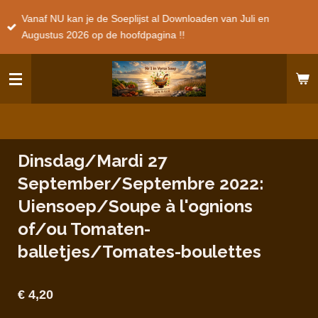
Ga
Vanaf NU kan je de Soeplijst al Downloaden van Juli en
direct
Augustus 2026 op de hoofdpagina !!
naar
de
hoofdinhoud
Dinsdag/Mardi 27
September/Septembre 2022:
Uiensoep/Soupe à l'ognions
of/ou Tomaten-
balletjes/Tomates-boulettes
€ 4,20