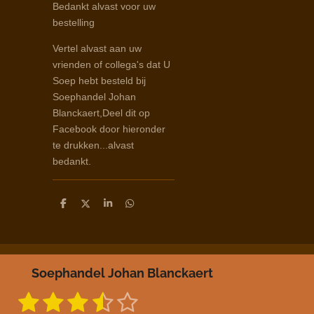
Bedankt alvast voor uw
bestelling
Vertel alvast aan uw
vrienden of collega's dat U
Soep hebt besteld bij
Soephandel Johan
Blanckaert,Deel dit op
Facebook door hieronder
te drukken...alvast
bedankt.
D
D
S
D
e
e
h
e
l
e
a
l
e
l
r
e
n
e
n
Soephandel Johan Blanckaert
1
2
3
4
5
S
R
t