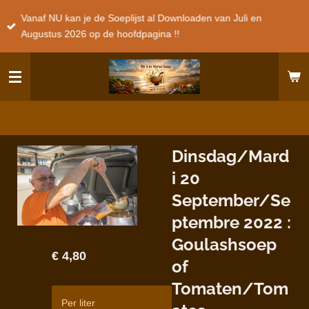
Ga
Vanaf NU kan je de Soeplijst al Downloaden van Juli en
direct
Augustus 2026 op de hoofdpagina !!
naar
de
hoofdinhoud
Dinsdag/Mard
i 20
September/Se
ptembre 2022 :
Goulashsoep
€ 4,80
of
Tomaten/Tom
Per liter