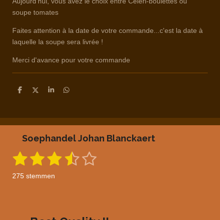
Aujourd'hui, vous avez le choix entre Céleri-boulettes ou
soupe tomates
Faites attention à la date de votre commande...c'est la date à
laquelle la soupe sera livrée !
Merci d'avance pour votre commande
D
D
S
D
e
e
h
e
l
e
a
l
e
l
r
e
n
e
n
Soephandel Johan Blanckaert
1
2
3
4
5
S
R
t
a
s
s
s
s
s
e
275 stemmen
m
t
t
t
t
t
t
m
i
e
e
e
e
e
e
n
n
g