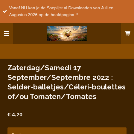
Ga
Vanaf NU kan je de Soeplijst al Downloaden van Juli en
direct
Augustus 2026 op de hoofdpagina !!
naar
de
hoofdinhoud
Zaterdag/Samedi 17
September/Septembre 2022 :
Selder-balletjes/Céleri-boulettes
of/ou Tomaten/Tomates
€ 4,20