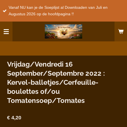
Ga
Vanaf NU kan je de Soeplijst al Downloaden van Juli en
direct
Augustus 2026 op de hoofdpagina !!
naar
de
hoofdinhoud
Vrijdag/Vendredi 16
September/Septembre 2022 :
Kervel-balletjes/Cerfeuille-
boulettes of/ou
Tomatensoep/Tomates
€ 4,20