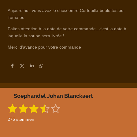
Aujourd'hui, vous avez le choix entre Cerfeuille-boulettes ou
Tomates
Faites attention à la date de votre commande...c'est la date à
laquelle la soupe sera livrée !
Merci d'avance pour votre commande
D
D
S
D
e
e
h
e
l
e
a
l
e
l
r
e
n
e
n
Soephandel Johan Blanckaert
1
2
3
4
5
S
R
t
a
s
s
s
s
s
e
275 stemmen
m
t
t
t
t
t
t
m
i
e
n
n