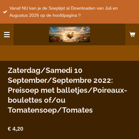
Ga
Vanaf NU kan je de Soeplijst al Downloaden van Juli en
direct
Augustus 2026 op de hoofdpagina !!
naar
de
hoofdinhoud
Zaterdag/Samedi 10
September/Septembre 2022:
Preisoep met balletjes/Poireaux-
boulettes of/ou
Tomatensoep/Tomates
€ 4,20