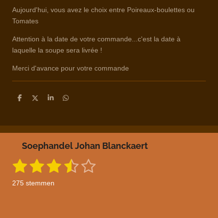
Aujourd'hui, vous avez le choix entre Poireaux-boulettes ou
Tomates
Attention à la date de votre commande...c'est la date à
laquelle la soupe sera livrée !
Merci d'avance pour votre commande
D
D
S
D
e
e
h
e
l
e
a
l
e
l
r
e
n
e
n
Soephandel Johan Blanckaert
1
2
3
4
5
S
R
t
a
s
s
s
s
s
e
275 stemmen
m
t
t
t
t
t
t
m
i
e
e
e
e
e
e
n
n