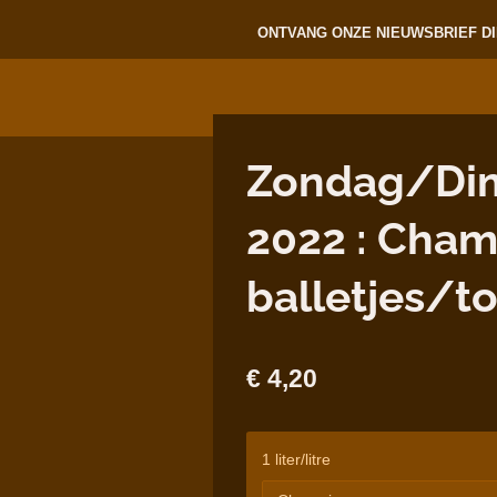
ONTVANG ONZE NIEUWSBRIEF DI
Zondag/Di
2022 : Cha
balletjes/t
€ 4,20
1 liter/litre