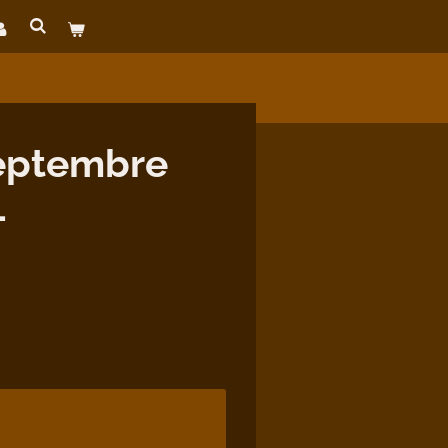
eptembre
-