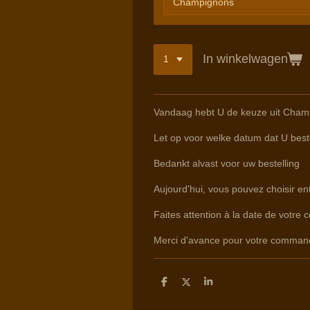
In winkelwagen
Vandaag hebt U de keuze uit Champ
Let op voor welke datum dat U beste
Bedankt alvast voor uw bestelling
Aujourd'hui, vous pouvez choisir e
Faites attention à la date de votre 
Merci d'avance pour votre comman
D
D
S
e
e
h
l
e
a