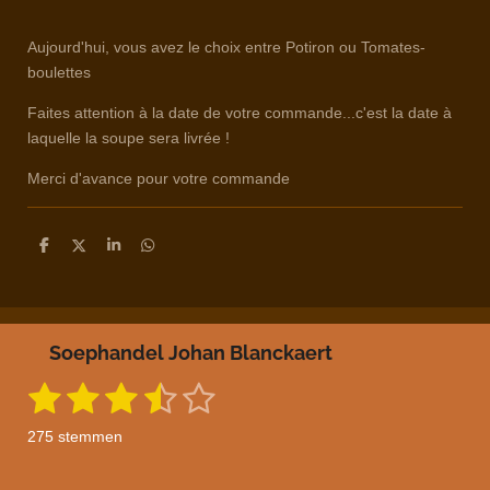
Aujourd'hui, vous avez le choix entre Potiron ou Tomates-
boulettes
Faites attention à la date de votre commande...c'est la date à
laquelle la soupe sera livrée !
Merci d'avance pour votre commande
D
D
S
D
e
e
h
e
l
e
a
l
e
l
r
e
n
e
n
Soephandel Johan Blanckaert
1
2
3
4
5
S
R
t
a
s
s
s
s
s
e
275 stemmen
m
t
t
t
t
t
t
m
i
e