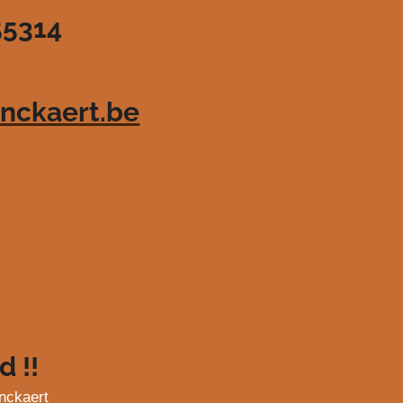
55314
nckaert.be
d !!
nckaert