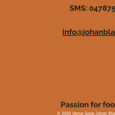
n
n
n
n
8
SMS: 04787
3
6
3
6
info@johanbla
3
6
3
6
3
6
4
s
t
e
r
r
e
Passion for foo
n
© 2020 Verse Soep Johan Bla