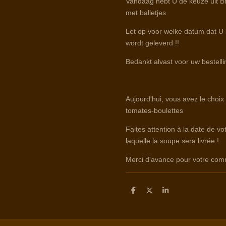
Vandaag hebt U de keuze uit B
met balletjes
Let op voor welke datum dat U b
wordt geleverd !!
Bedankt alvast voor uw bestelli
Aujourd'hui, vous avez le choix
tomates-boulettes
Faites attention à la date de v
laquelle la soupe sera livrée !
Merci d'avance pour votre co
D
D
S
e
e
h
l
e
a
e
l
r
n
e