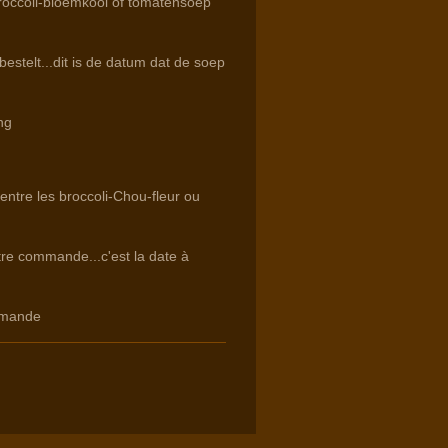
roccoli-bloemkool of tomatensoep
estelt...dit is de datum dat de soep
ng
 entre les broccoli-Chou-fleur ou
otre commande...c'est la date à
mmande