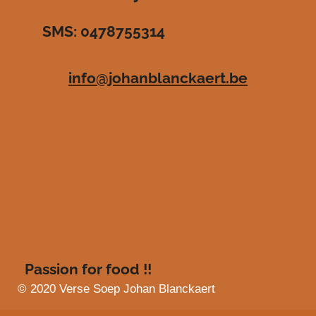
r
r
r
r
3
SMS: 0478755314
.
e
e
e
e
4
n
n
n
n
8
info@johanblanckaert.be
3
6
3
6
3
6
3
6
3
6
4
s
Passion for food !!
t
e
© 2020 Verse Soep Johan Blanckaert
r