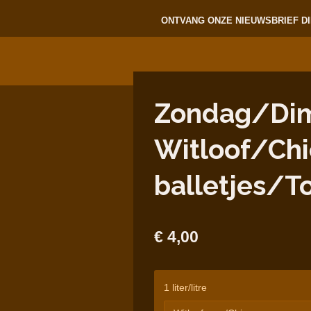
ONTVANG ONZE NIEUWSBRIEF DI
Zondag/Dima
Witloof/Chi
balletjes/T
€ 4,00
1 liter/litre