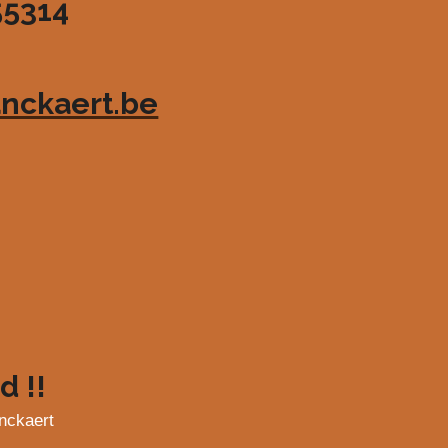
55314
nckaert.be
d !!
nckaert