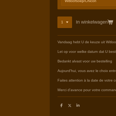
In winkelwagen
Vandaag hebt U de keuze uit Witloo
Let op voor welke datum dat U beste
Bedankt alvast voor uw bestelling
Aujourd'hui, vous avez le choix en
Faites attention à la date de votre 
Merci d'avance pour votre comman
D
D
S
e
e
h
l
e
a