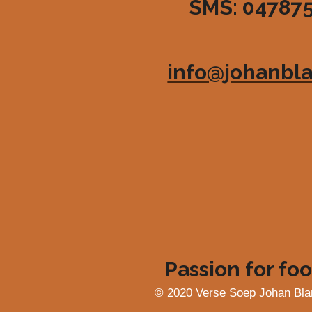
SMS: 04787
3
6
3
6
info@johanbla
3
6
3
6
3
6
4
s
t
e
r
r
e
Passion for foo
n
© 2020 Verse Soep Johan Bla