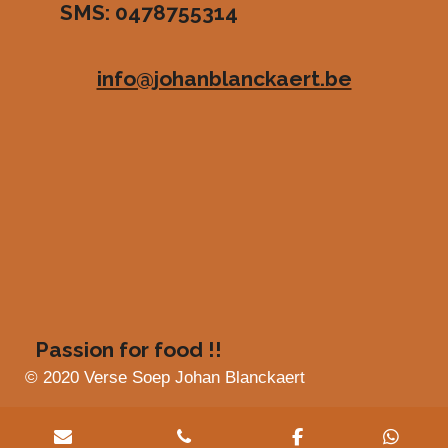
SMS: 0478755314
.
e
e
e
e
4
n
n
n
n
8
info@johanblanckaert.be
3
6
3
6
3
6
3
6
3
6
4
s
Passion for food !!
t
e
© 2020 Verse Soep Johan Blanckaert
r
r
e