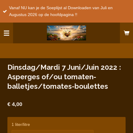
Ga
Vanaf NU kan je de Soeplijst al Downloaden van Juli en
direct
Augustus 2026 op de hoofdpagina !!
naar
de
hoofdinhoud
Dinsdag/Mardi 7 Juni/Juin 2022 :
Asperges of/ou tomaten-
balletjes/tomates-boulettes
€ 4,00
1 liter/litre