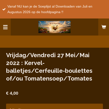
Ga
Vanaf NU kan je de Soeplijst al Downloaden van Juli en
direct
Augustus 2026 op de hoofdpagina !!
naar
de
hoofdinhoud
Vrijdag/Vendredi 27 Mei/Mai
2022 : Kervel-
balletjes/Cerfeuille-boulettes
of/ou Tomatensoep/Tomates
€ 4,00