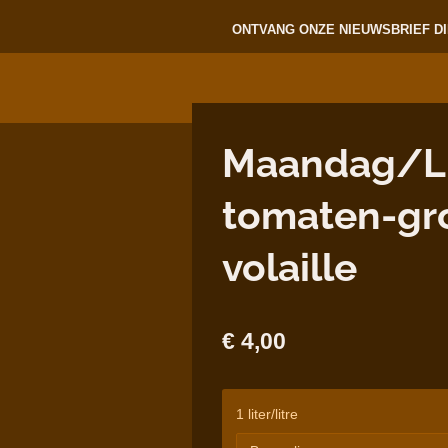
ONTVANG ONZE NIEUWSBRIEF DI
Maandag/Lun
tomaten-gr
volaille
€ 4,00
1 liter/litre