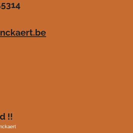
55314
nckaert.be
d !!
nckaert