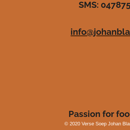
SMS: 04787
3
6
3
6
info@johanbla
3
6
3
6
3
6
4
s
t
e
r
r
e
Passion for foo
n
© 2020 Verse Soep Johan Bla