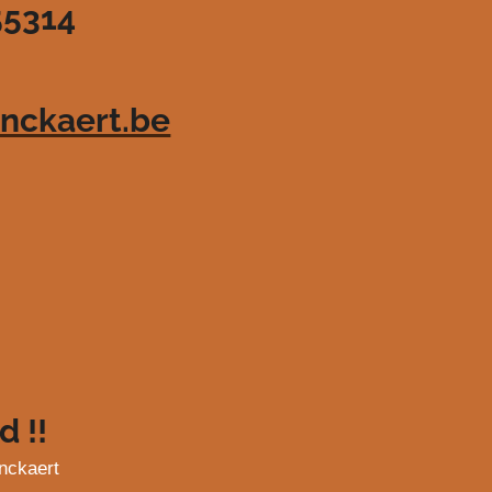
55314
nckaert.be
d !!
nckaert