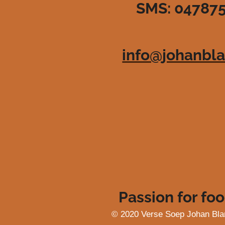
SMS: 04787
3
6
3
6
info@johanbla
3
6
3
6
3
6
4
s
t
e
r
r
e
Passion for foo
n
© 2020 Verse Soep Johan Bla