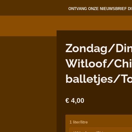
ONTVANG ONZE NIEUWSBRIEF DI
Zondag/Dim
Witloof/Ch
balletjes/T
€ 4,00
1 liter/litre