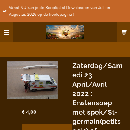
Ga
Vanaf NU kan je de Soeplijst al Downloaden van Juli en
direct
Augustus 2026 op de hoofdpagina !!
naar
de
hoofdinhoud
Zaterdag/Sam
edi 23
April/Avril
2022 :
Erwtensoep
met spek/St-
€ 4,00
germain(petits