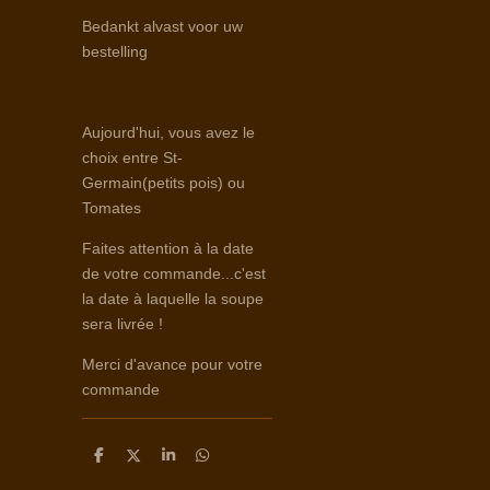
Bedankt alvast voor uw
bestelling
Aujourd'hui, vous avez le
choix entre St-
Germain(petits pois) ou
Tomates
Faites attention à la date
de votre commande...c'est
la date à laquelle la soupe
sera livrée !
Merci d'avance pour votre
commande
D
D
S
D
e
e
h
e