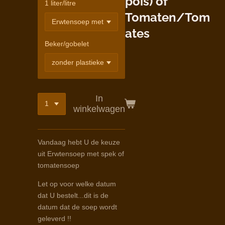
pois) of
1 liter/litre
Tomaten/Tom
ates
Beker/gobelet
In
winkelwagen
Vandaag hebt U de keuze
uit Erwtensoep met spek of
tomatensoep
Let op voor welke datum
dat U bestelt...dit is de
datum dat de soep wordt
geleverd !!