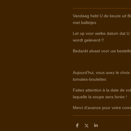
Vandaag hebt U de keuze uit B
met balletjes
Let op voor welke datum dat U b
wordt geleverd !!
Bedankt alvast voor uw bestelli
Aujourd'hui, vous avez le choix
tomates-boulettes
Faites attention à la date de v
laquelle la soupe sera livrée !
Merci d'avance pour votre co
D
D
S