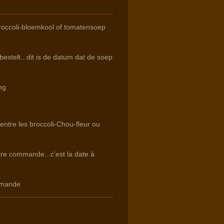
roccoli-bloemkool of tomatensoep
estelt...dit is de datum dat de soep
ng
 entre les broccoli-Chou-fleur ou
otre commande...c'est la date à
mmande