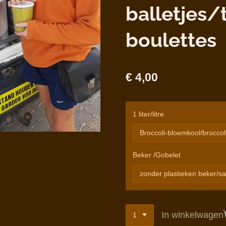
balletjes/
boulettes
€ 4,00
1 liter/litre
Beker /Gobelet
In winkelwagen