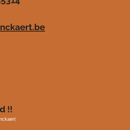
55314
nckaert.be
d !!
nckaert