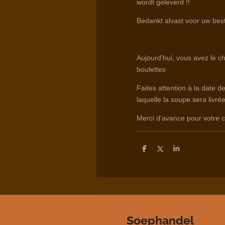
wordt geleverd !!
Bedankt alvast voor uw best
Aujourd'hui, vous avez le c
boulettes
Faites attention à la date d
laquelle la soupe sera livrée
Merci d'avance pour votr
D
D
S
e
e
h
l
e
a
e
l
r
n
e
Soephandel