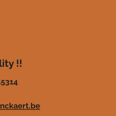
ty !!
55314
nckaert.be