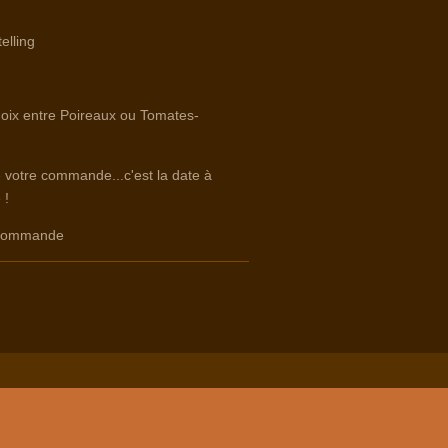
elling
hoix entre Poireaux ou Tomates-
e votre commande...c'est la date à
 !
e commande