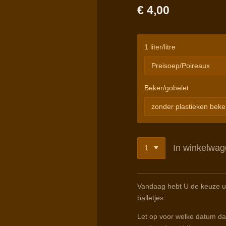
€ 4,00
1 liter/litre
Beker/gobelet
In winkelwa
Vandaag hebt U de keuze u
balletjes
Let op voor welke datum dat