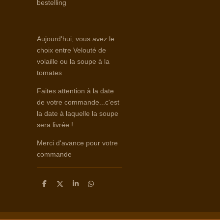
bestelling
Aujourd'hui, vous avez le
choix entre Velouté de
volaille ou la soupe à la
tomates
Faites attention à la date
de votre commande...c'est
la date à laquelle la soupe
sera livrée !
Merci d'avance pour votre
commande
D
D
S
D
e
e
h
e
l
e
a
l
e
l
r
e
n
e
n