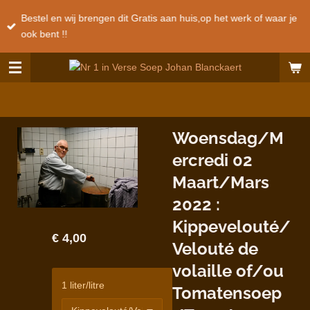
Ga
Bestel en wij brengen dit Gratis aan huis,op het werk of waar je
direct
ook bent !!
naar
de
hoofdinhoud
Woensdag/M
ercredi 02
Maart/Mars
2022 :
Kippevelouté/
€ 4,00
Velouté de
volaille of/ou
1 liter/litre
Tomatensoep