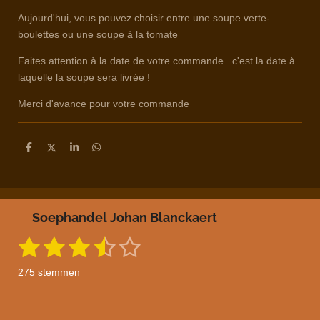
Aujourd'hui, vous pouvez choisir entre une soupe verte-
boulettes ou une soupe à la tomate
Faites attention à la date de votre commande...c'est la date à
laquelle la soupe sera livrée !
Merci d'avance pour votre commande
D
D
S
D
e
e
h
e
l
e
a
l
e
l
r
e
n
e
n
Soephandel Johan Blanckaert
1
2
3
4
5
S
R
t
a
s
s
s
s
s
e
275 stemmen
m
t
t
t
t
t
t
m
i
e
e
e
e
e
e
n
n