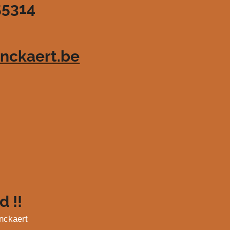
55314
nckaert.be
d !!
nckaert