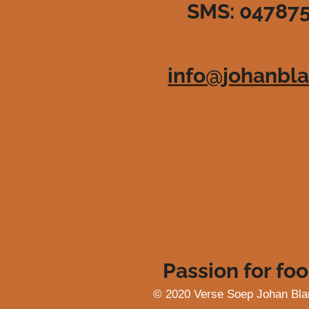
SMS: 04787
3
6
3
6
info@johanbla
3
6
3
6
3
6
4
s
t
e
r
r
e
Passion for foo
n
© 2020 Verse Soep Johan Bla