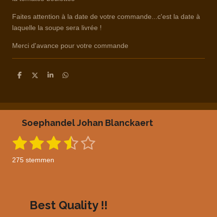
Faites attention à la date de votre commande...c'est la date à
laquelle la soupe sera livrée !
Merci d'avance pour votre commande
D
D
S
D
e
e
h
e
l
e
a
l
e
l
r
e
n
e
n
Soephandel Johan Blanckaert
1
2
3
4
5
S
R
t
a
s
s
s
s
s
e
275 stemmen
m
t
t
t
t
t
t
m
i
e
e
e
e
e
e
n
n
g
r
r
r
r
r
Best Quality !!
: