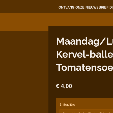
ONTVANG ONZE NIEUWSBRIEF DI
Maandag/Lun
Kervel-ball
Tomatenso
€ 4,00
1 liter/litre