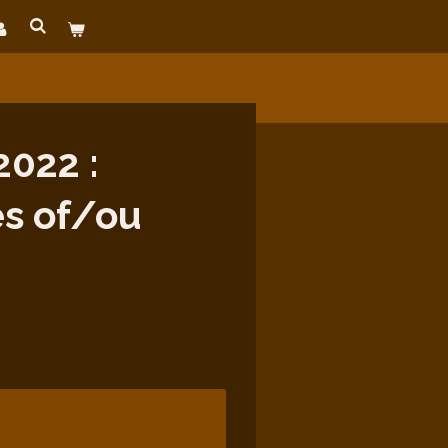
022 :
es of/ou