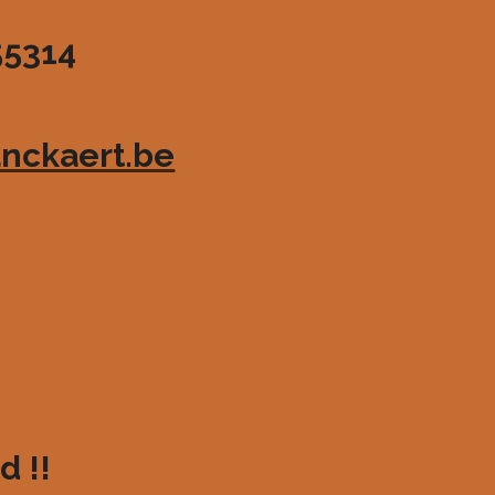
55314
nckaert.be
d !!