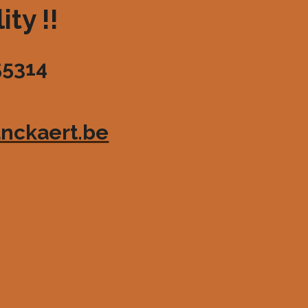
ty !!
55314
nckaert.be