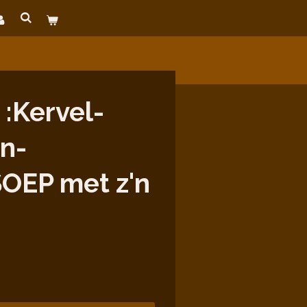
:Kervel-
en-
SOEP met z'n