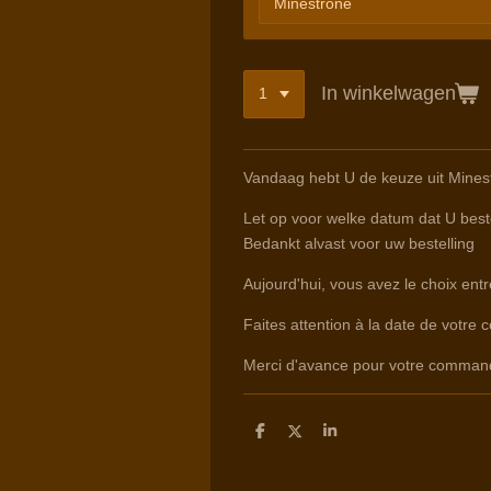
In winkelwagen
Vandaag hebt U de keuze uit Minest
Let op voor welke datum dat U beste
Bedankt alvast voor uw bestelling
Aujourd'hui, vous avez le choix ent
Faites attention à la date de votre 
Merci d'avance pour votre comman
D
D
S
e
e
h
l
e
a
e
l
r