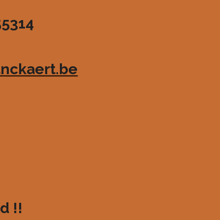
55314
nckaert.be
d !!