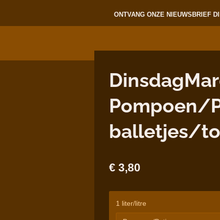
ONTVANG ONZE NIEUWSBRIEF DI
DinsdagMar
Pompoen/Po
balletjes/t
€ 3,80
1 liter/litre