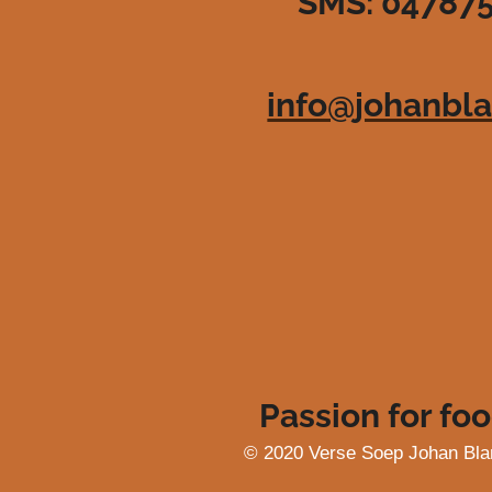
SMS: 04787
3
6
3
6
info@johanbla
3
6
3
6
3
6
4
s
t
e
r
r
e
Passion for foo
n
© 2020 Verse Soep Johan Bla