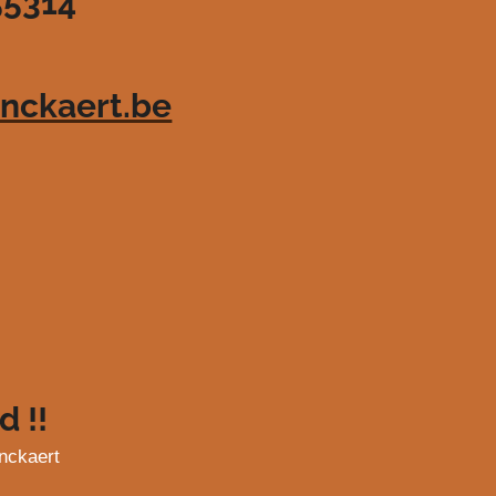
55314
nckaert.be
d !!
nckaert