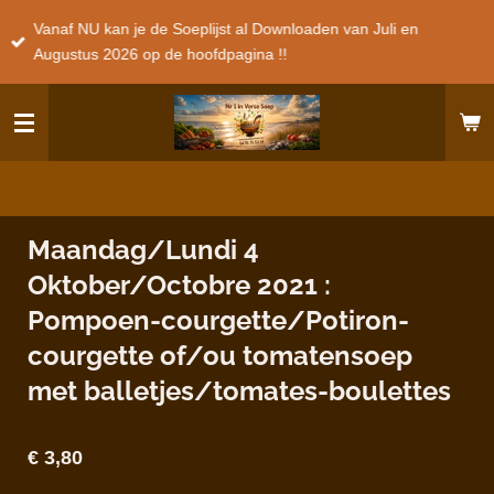
Ga
Vanaf NU kan je de Soeplijst al Downloaden van Juli en
direct
Augustus 2026 op de hoofdpagina !!
naar
de
hoofdinhoud
Maandag/Lundi 4
Oktober/Octobre 2021 :
Pompoen-courgette/Potiron-
courgette of/ou tomatensoep
met balletjes/tomates-boulettes
€ 3,80