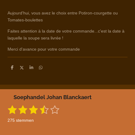
Aujourd'hui, vous avez le choix entre Potiron-courgette ou
Tomates-boulettes
Faites attention à la date de votre commande...c'est la date à
laquelle la soupe sera livrée !
Merci d'avance pour votre commande
D
D
S
D
e
e
h
e
l
e
a
l
e
l
r
e
n
e
n
Soephandel Johan Blanckaert
1
2
3
4
5
S
R
t
a
s
s
s
s
s
e
275 stemmen
m
t
t
t
t
t
t
m
i
e