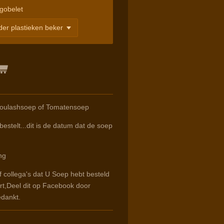
gobelet
Goulashsoep of Tomatensoep
estelt...dit is de datum dat de soep
ng
f collega's dat U Soep hebt besteld
rt,Deel dit op Facebook door
edankt.