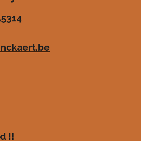
55314
nckaert.be
d !!