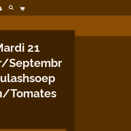
ardi 21
r/Septembr
oulashsoep
n/Tomates