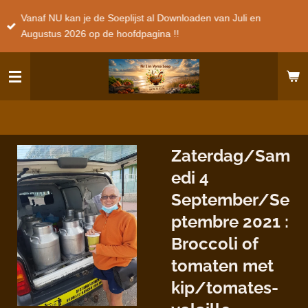
Ga
Vanaf NU kan je de Soeplijst al Downloaden van Juli en
direct
Augustus 2026 op de hoofdpagina !!
naar
de
hoofdinhoud
Zaterdag/Sam
edi 4
September/Se
ptembre 2021 :
Broccoli of
tomaten met
kip/tomates-