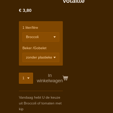
volaille
€ 3,80
1 liter/litre
Beker /Gobelet
In
winkelwagen
Vandaag hebt U de keuze
uit Broccoli of tomaten met
kip