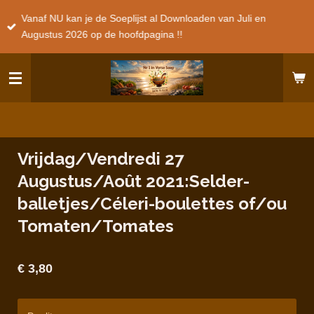
Ga
Vanaf NU kan je de Soeplijst al Downloaden van Juli en
direct
Augustus 2026 op de hoofdpagina !!
naar
de
hoofdinhoud
Vrijdag/Vendredi 27
Augustus/Août 2021:Selder-
balletjes/Céleri-boulettes of/ou
Tomaten/Tomates
€ 3,80