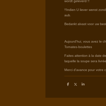
wordt geleverd !!
!!Indien U liever wenst zond
aub.
Bedankt alvast voor uw best
Aujourd'hui, vous avez le c
Tomates-boulettes
Faites attention à la date d
laquelle la soupe sera livrée
Merci d'avance pour votr
D
D
S
e
e
h
l
e
a
e
l
r
n
e