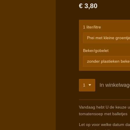
€ 3,80
1 liter/litre
Beker/gobelet
In winkelwa
Vandaag hebt U de keuze uit
tomatensoep met balletjes
Let op voor welke datum dat