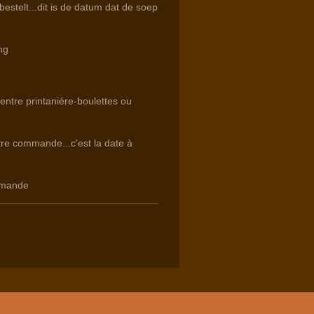
estelt...dit is de datum dat de soep
ng
 entre printaniére-boulettes ou
otre commande...c'est la date à
mmande