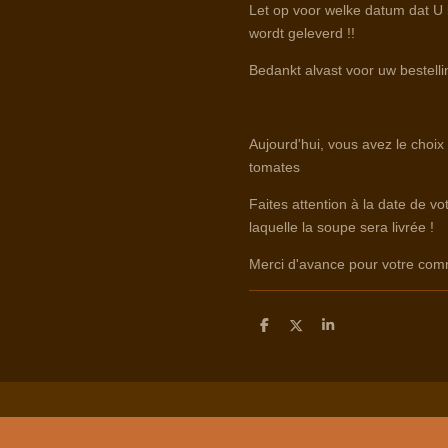
Let op voor welke datum dat U b
wordt geleverd !!
Bedankt alvast voor uw bestelli
Aujourd'hui, vous avez le choix
tomates
Faites attention à la date de v
laquelle la soupe sera livrée !
Merci d'avance pour votre co
D
D
S
e
e
h
l
e
a
e
l
r
n
e