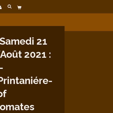
Samedi 21
Août 2021 :
-
Printaniére-
of
tomates