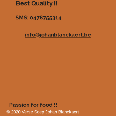
r
r
r
r
r
Best Quality !!
:
r
r
r
r
3
SMS: 0478755314
.
e
e
e
e
4
n
n
n
n
8
info@johanblanckaert.be
3
6
3
6
3
6
3
6
3
6
4
s
Passion for food !!
t
e
© 2020 Verse Soep Johan Blanckaert