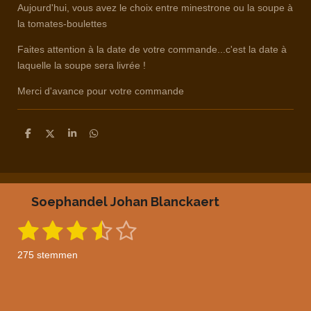
Aujourd'hui, vous avez le choix entre minestrone ou la soupe à
la tomates-boulettes
Faites attention à la date de votre commande...c'est la date à
laquelle la soupe sera livrée !
Merci d'avance pour votre commande
D
D
S
D
e
e
h
e
l
e
a
l
e
l
r
e
n
e
n
Soephandel Johan Blanckaert
1
2
3
4
5
S
R
t
a
s
s
s
s
s
e
275 stemmen
m
t
t
t
t
t
t
m
i
e
e
e
e
e
e
n
n
g