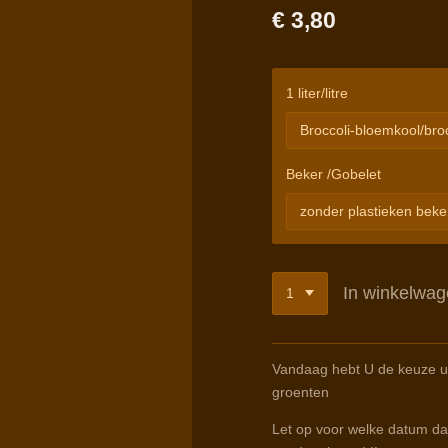
€ 3,80
1 liter/litre
Beker /Gobelet
In winkelwa
Vandaag hebt U de keuze ui
groenten
Let op voor welke datum dat