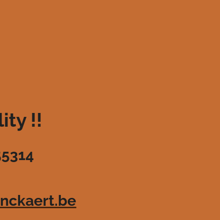
ty !!
55314
nckaert.be