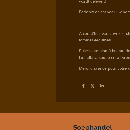
wordt geleverd !!
Bedankt alvast voor uw best
Aujourd'hui, vous avez le ch
tomates-légumes
Faites attention à la date d
laquelle la soupe sera livrée
Merci d'avance pour votr
D
D
S
e
e
h
l
e
a
e
l
r
n
e
Soephandel