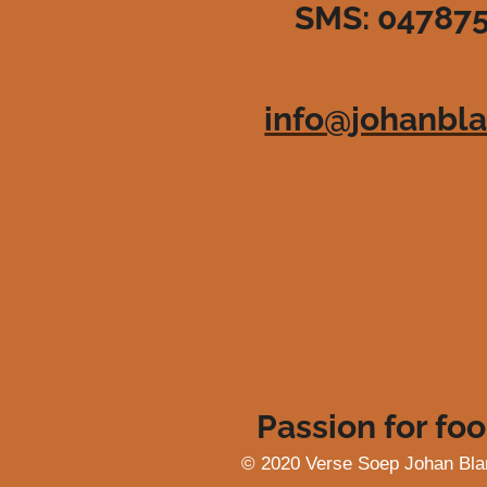
SMS: 04787
3
6
3
6
info@johanbla
3
6
3
6
3
6
4
s
t
e
r
r
e
Passion for foo
n
© 2020 Verse Soep Johan Bla