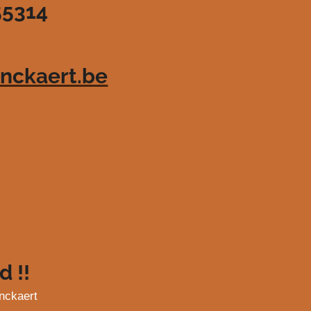
55314
nckaert.be
d !!
nckaert