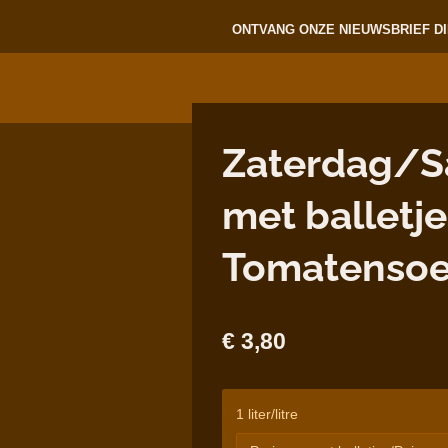
ONTVANG ONZE NIEUWSBRIEF DI
Zaterdag/Sa
met balletj
Tomatenso
€ 3,80
1 liter/litre