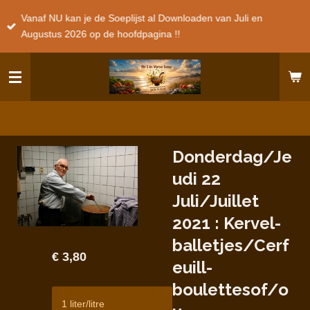
Ga
Vanaf NU kan je de Soeplijst al Downloaden van Juli en
direct
Augustus 2026 op de hoofdpagina !!
naar
de
hoofdinhoud
Donderdag/Je
udi 22
Juli/Juillet
2021 : Kervel-
balletjes/Cerf
€ 3,80
euill-
boulettesof/o
1 liter/litre