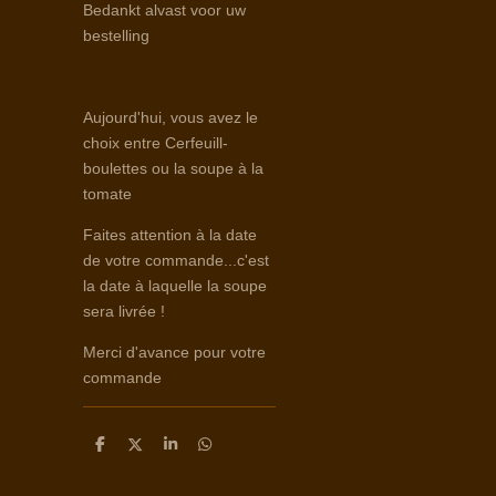
Bedankt alvast voor uw
bestelling
Aujourd'hui, vous avez le
choix entre Cerfeuill-
boulettes ou la soupe à la
tomate
Faites attention à la date
de votre commande...c'est
la date à laquelle la soupe
sera livrée !
Merci d'avance pour votre
commande
D
D
S
D
e
e
h
e
l
e
a
l